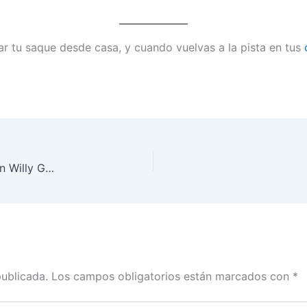
ar tu saque desde casa, y cuando vuelvas a la pista en tus
Clases de tenis para adultos | Mejora tu juego con Willy Genovard
publicada.
Los campos obligatorios están marcados con
*