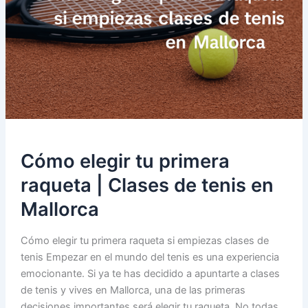
Cómo elegir tu primera
raqueta | Clases de tenis en
Mallorca
Cómo elegir tu primera raqueta si empiezas clases de
tenis Empezar en el mundo del tenis es una experiencia
emocionante. Si ya te has decidido a apuntarte a clases
de tenis y vives en Mallorca, una de las primeras
decisiones importantes será elegir tu raqueta. No todas