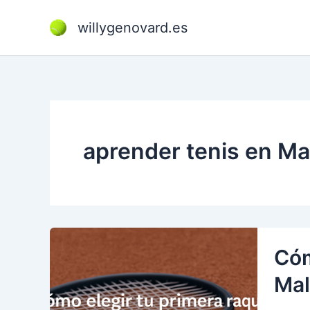
Ir
al
willygenovard.es
contenido
aprender tenis en Ma
Cóm
Mal