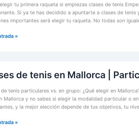
legir tu primera raqueta si empiezas clases de tenis Empez
nante. Si ya te has decidido a apuntarte a clases de tenis 
ones importantes será elegir tu raqueta. No todas son igua
ntrada »
a
a
ses de tenis en Mallorca | Parti
 de tenis particulares vs. en grupo: ¿Qué elegir en Mallorc
en Mallorca y no sabes si elegir la modalidad particular o 
santes, y la mejor elección depende de tus objetivos, tu niv
ca
ntrada »