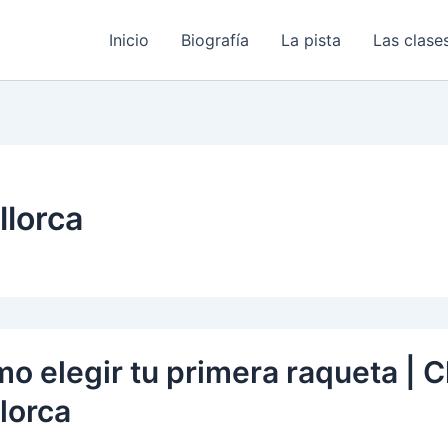
Inicio
Biografía
La pista
Las clase
llorca
o elegir tu primera raqueta | C
lorca